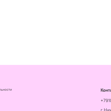
льности
Конт
+791
г Ни