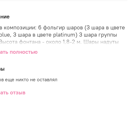
ание
ции: 6 фольгир шаров (3 шара в цвете
ue, 3 шара в цвете platinum) 3 шара группы
м. Время полета шаров - 2 дня и более Состав
ать полностью
на может быть скорректирован по составу,
 структуре и т.п.
вы
в еще никто не оставлял
ать отзыв