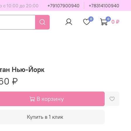
 с 10:00 до 20:00
+79107900940
+78314100940
0
0
0 ₽
тан Нью-Йорк
60 ₽
В корзину
Купить в 1 клик