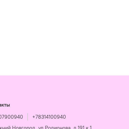
акты
07900940
+78314100940
жний Новгород, ул Родионова, д 191 к 1