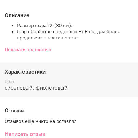
Описание
Размер шара 12"(30 см).
Шар обработан средством Hi-Float для более
продолжительного полета
Шар надут гелием.
Показать полностью
Шар на вьющейся ленте длиной ~1,5м.
Характеристики
Гелиевый шар группы пастель (матовые шары с
плотным цветом).
Цвет
сиреневый, фиолетовый
Отзывы
Отзывов еще никто не оставлял
Написать отзыв