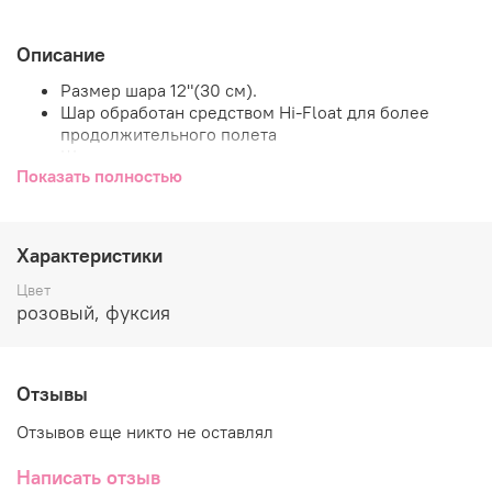
Описание
Размер шара 12"(30 см).
Шар обработан средством Hi-Float для более
продолжительного полета
Шар надут гелием.
Показать полностью
Шар на вьющейся ленте длиной ~1,5м.
Характеристики
Гелиевый шар группы перламутр (шары нежных цветов
с перламутровым блеском).
Цвет
розовый, фуксия
Отзывы
Отзывов еще никто не оставлял
Написать отзыв