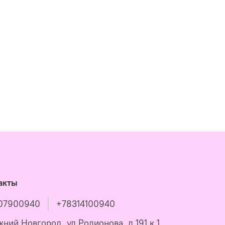
акты
07900940
+78314100940
жний Новгород, ул Родионова, д 191 к 1