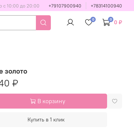
 с 10:00 до 20:00
+79107900940
+78314100940
0
0
0 ₽
е золото
40 ₽
В корзину
Купить в 1 клик