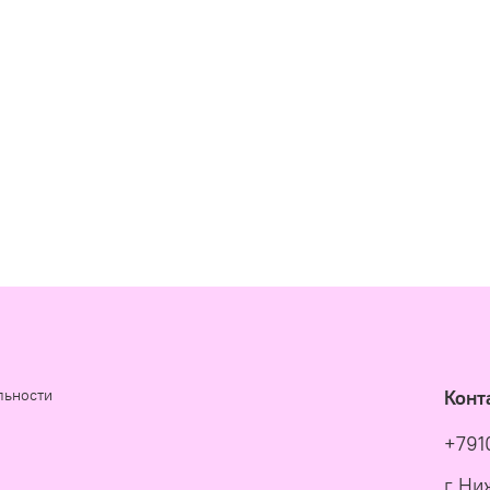
льности
Конт
+791
г Ни