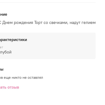
ание
С Днем рождения Торт со свечками, надут гелием
арактеристики
ет
олубой
вы
в еще никто не оставлял
ать отзыв