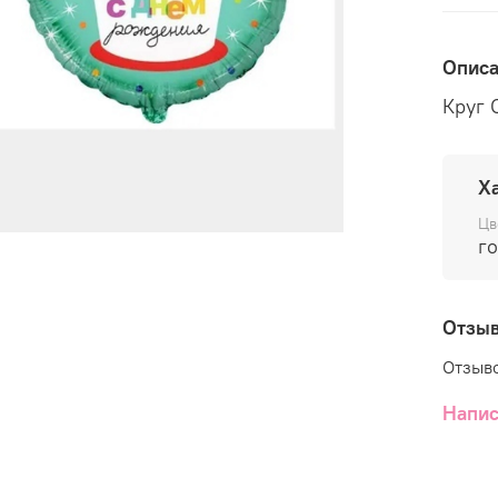
Опис
Круг 
Х
Цв
г
Отзы
Отзыво
Напис