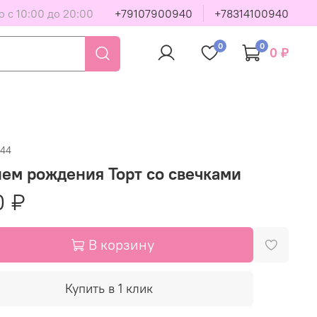
 с 10:00 до 20:00
+79107900940
+78314100940
0
0
0 ₽
044
ем рождения Торт со свечками
0 ₽
В корзину
Купить в 1 клик