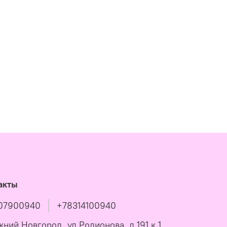
акты
07900940
+78314100940
жний Новгород, ул Родионова, д 191 к 1