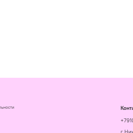
льности
Конт
+791
г Ни