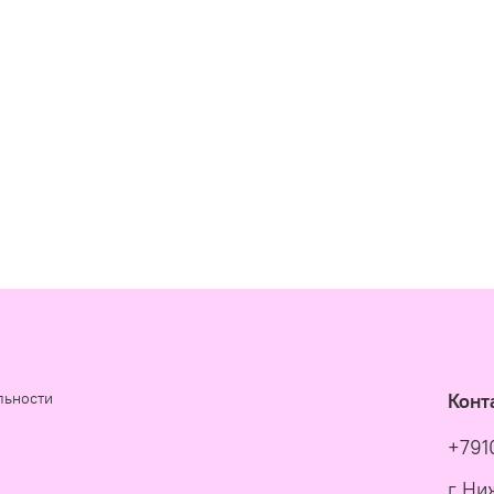
льности
Конт
+791
г Ни