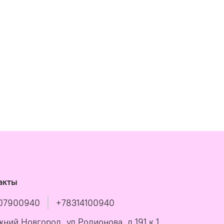
акты
07900940
+78314100940
жний Новгород, ул Родионова, д 191 к 1