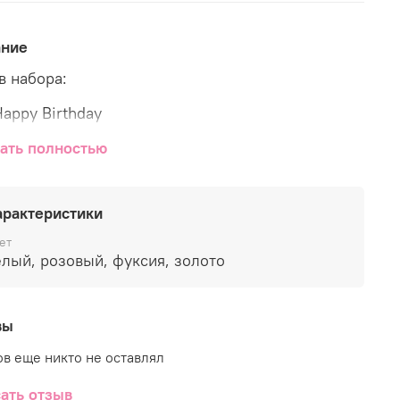
ание
в набора:
appy Birthday
дца
ать полностью
а хром золото
арактеристики
а с конфетти
ет
ов стандарт (белые и розовые)
белый, розовый, фуксия, золото
вы
в еще никто не оставлял
ать отзыв