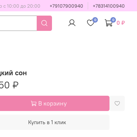
 с 10:00 до 20:00
+79107900940
+78314100940
0
0
0 ₽
дкий сон
50 ₽
В корзину
Купить в 1 клик