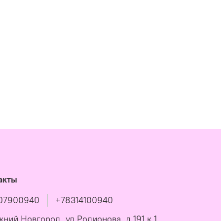
акты
07900940
+78314100940
жний Новгород, ул Родионова, д 191 к 1