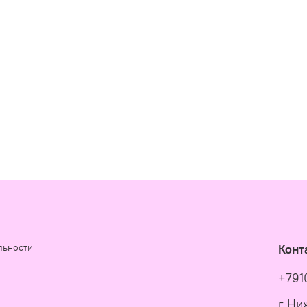
льности
Конт
+791
г Ни