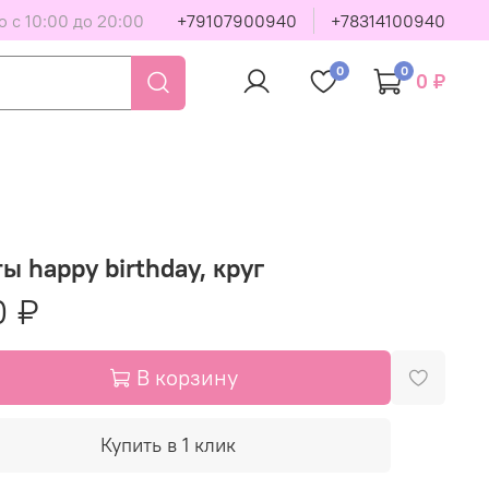
 с 10:00 до 20:00
+79107900940
+78314100940
0
0
0 ₽
ы happy birthday, круг
0 ₽
В корзину
Купить в 1 клик