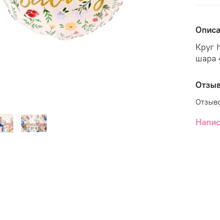
Опис
Круг 
шара 
Отзы
Отзыво
Напис