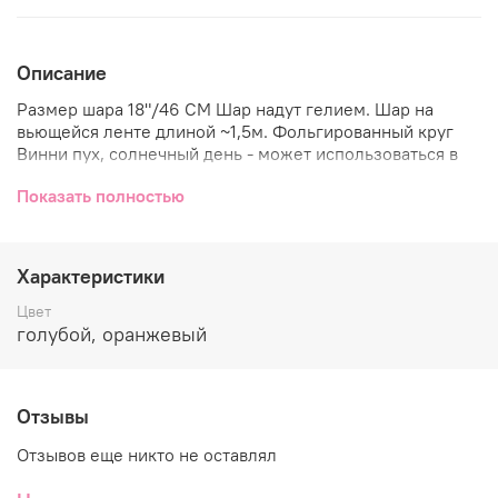
Описание
Размер шара 18"/46 СМ Шар надут гелием. Шар на
вьющейся ленте длиной ~1,5м. Фольгированный круг
Винни пух, солнечный день - может использоваться в
качестве самостоятельного украшения или в составе
Показать полностью
композиции с другими шарами. Производитель:
Anagram (США)
Характеристики
Цвет
голубой, оранжевый
Отзывы
Отзывов еще никто не оставлял