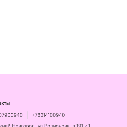
акты
07900940
+78314100940
жний Новгород, ул Родионова, д 191 к 1