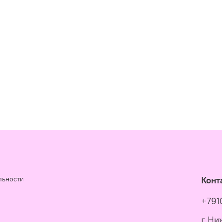
льности
Конт
+791
г Ни