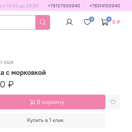
 с 10:00 до 20:00
+79107900940
+78314100940
0
0
0 ₽
07-5329
а с морковкой
90 ₽
В корзину
Купить в 1 клик