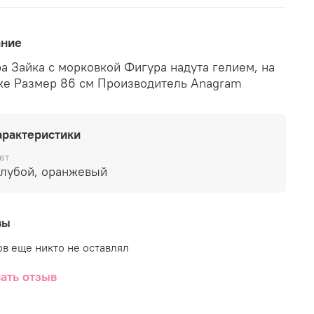
ание
а Зайка с морковкой Фигура надута гелием, на
грузике Размер 86 см Производитель Anagram
арактеристики
ет
голубой, оранжевый
вы
в еще никто не оставлял
ать отзыв