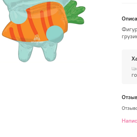
Опис
Фигур
Х
Цв
Отзы
Отзыво
Напис